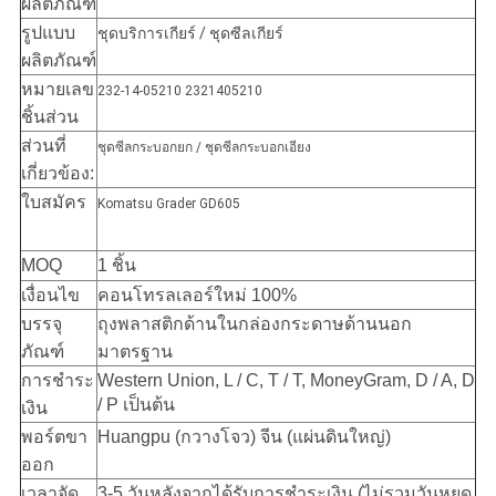
ผลิตภัณฑ์
รูปแบบ
ชุดบริการเกียร์ / ชุดซีลเกียร์
ผลิตภัณฑ์
หมายเลข
232-14-05210 2321405210
ชิ้นส่วน
ส่วนที่
ชุดซีลกระบอกยก / ชุดซีลกระบอกเอียง
เกี่ยวข้อง:
ใบสมัคร
Komatsu Grader GD605
MOQ
1 ชิ้น
เงื่อนไข
คอนโทรลเลอร์ใหม่ 100%
บรรจุ
ถุงพลาสติกด้านในกล่องกระดาษด้านนอก
ภัณฑ์
มาตรฐาน
การชำระ
Western Union, L / C, T / T, MoneyGram, D / A, D
/ P เป็นต้น
เงิน
พอร์ตขา
Huangpu (กวางโจว) จีน (แผ่นดินใหญ่)
ออก
เวลาจัด
3-5 วันหลังจากได้รับการชำระเงิน (ไม่รวมวันหยุด