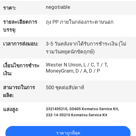
โรงงาน
negotiable
ราคา:
รายละเอียดการ
ถุง PP ภายในกล่องกระดาษนอก
บรรจุ:
ควบคุม
เวลาการส่งมอบ:
3-5 วันหลังจากได้รับการชำระเงิน (ไม่
คุณภาพ
รวมวันหยุดนักขัตฤกษ์)
Wester N Union, L / C, T / T,
เงื่อนไขการชำระ
แผนผัง
MoneyGram, D / A, D / P
เงิน:
เว็บไซต์
สามารถในการ
500 ชุดต่อสัปดาห์
ผลิต:
PRIVACY
,
,
แสงสูง:
2321405210
GD605 Komatsu Service Kit
POLICY
232-14-05210 Komatsu Service Kit
ราคาถูกที่สุด