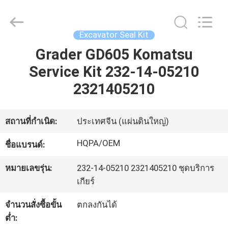
Silk
Road
Enterprise
Management
Services
Excavator Seal Kit
Co.,
Ltd..
All
Grader GD605 Komatsu
บ้าน
Rights
Reserved.
Service Kit 232-14-05210
2321405210
ผลิตภัณฑ์
สถานที่กำเนิด:
ประเทศจีน (แผ่นดินใหญ่)
เกี่ยว
HQPA/OEM
ชื่อแบรนด์:
กับ
หมายเลขรุ่น:
232-14-05210 2321405210 ชุดบริการ
เรา
เกียร์
จำนวนสั่งซื้อขั้น
ตกลงกันได้
ทัวร์
ต่ำ: