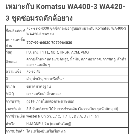
เหมาะกับ Komatsu WA400-3 WA420-
3 ชุดซ่อมรถตักล้อยาง
707-99-64030 ชุดซีลกระบอกสูบยกเหมาะกับ Komatsu WA400-3
ชื่อผลิตภัณฑ์
WA420-3 ชุดซ่อม
หมายเลขชิ้น
707-99-64030 7079964030
ส่วน
วัสดุ
PU, ยาง, PTFE, NBR, HNBR, ACM, VMQ
ความต้านทานต่อแรงดันสูง, น้ำมัน, สภาพอากาศ, การขัดถู, ตัวทำ
ลักษณะ
ละลายและอื่น ๆ
ความแข็ง
70-90 ฝั่ง
สี
ดำ, น้ำเงิน, ขาวหรืออื่น ๆ
ขนาด
ขนาดมาตรฐาน
MOQ
เรายอมรับคำสั่งทดลอง
การบรรจุ
ถุง PP ภายในกล่องกระดาษนอก
เวลาจัดส่ง
3-5 วันหลังจากได้รับการชำระเงิน (ไม่รวมวันหยุดนักขัตฤกษ์)
การชำระเงิน
wester N Union, L / C, T / T, , D / A, D / P ฯลฯ
ท่าเรือ
HUAGNPU, จีน (แผ่นดินใหญ่)
การส่งสินค้า
โดยเครื่องบินหรือเรือทะเล