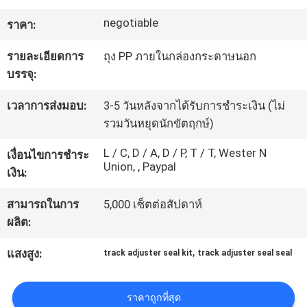
โรงงาน
negotiable
ราคา:
รายละเอียดการ
ถุง PP ภายในกล่องกระดาษนอก
ควบคุม
บรรจุ:
คุณภาพ
เวลาการส่งมอบ:
3-5 วันหลังจากได้รับการชำระเงิน (ไม่
รวมวันหยุดนักขัตฤกษ์)
แผนผัง
L / C, D / A, D / P, T / T, Wester N
เงื่อนไขการชำระ
Union, , Paypal
เงิน:
เว็บไซต์
สามารถในการ
5,000 เซ็ตต่อสัปดาห์
ผลิต:
PRIVACY
,
แสงสูง:
POLICY
track adjuster seal kit
track adjuster seal seal
ราคาถูกที่สุด