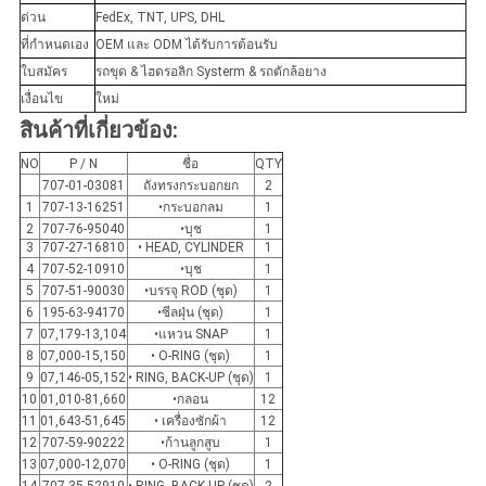
ด่วน
FedEx, TNT, UPS, DHL
ที่กำหนดเอง
OEM และ ODM ได้รับการต้อนรับ
ใบสมัคร
รถขุด & ไฮดรอลิก Systerm & รถตักล้อยาง
เงื่อนไข
ใหม่
สินค้าที่เกี่ยวข้อง:
NO
P / N
ชื่อ
QTY
707-01-03081
ถังทรงกระบอกยก
2
1
707-13-16251
•กระบอกลม
1
2
707-76-95040
•บุช
1
3
707-27-16810
• HEAD, CYLINDER
1
4
707-52-10910
•บุช
1
5
707-51-90030
•บรรจุ ROD (ชุด)
1
6
195-63-94170
•ซีลฝุ่น (ชุด)
1
7
07,179-13,104
•แหวน SNAP
1
8
07,000-15,150
• O-RING (ชุด)
1
9
07,146-05,152
• RING, BACK-UP (ชุด)
1
10
01,010-81,660
•กลอน
12
11
01,643-51,645
• เครื่องซักผ้า
12
12
707-59-90222
•ก้านลูกสูบ
1
13
07,000-12,070
• O-RING (ชุด)
1