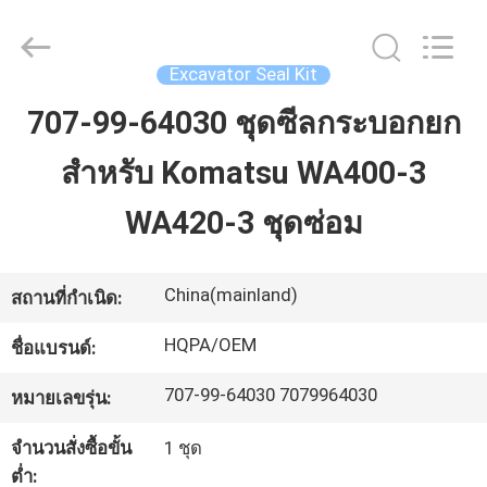
Silk
Road
Enterprise
Management
Services
Excavator Seal Kit
Co.,
Ltd..
All
707-99-64030 ชุดซีลกระบอกยก
บ้าน
Rights
Reserved.
สำหรับ Komatsu WA400-3
ผลิตภัณฑ์
WA420-3 ชุดซ่อม
เกี่ยว
China(mainland)
สถานที่กำเนิด:
กับ
HQPA/OEM
ชื่อแบรนด์:
เรา
707-99-64030 7079964030
หมายเลขรุ่น:
จำนวนสั่งซื้อขั้น
1 ชุด
ทัวร์
ต่ำ: