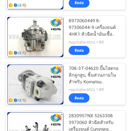
ติดต่อ
โรงงาน
8973060449 8-
97306044-9 เครื่องยนต์
ควบคุม
4HK1 หัวฉีดน้ำมันเชื้อ
เพลิงปั๊มประกอบปลอม
คุณภาพ
negotiable MOQ:1 พีซี
แปลงเหล็ก
ติดต่อ
แผนผัง
708-3T-04620 ปั๊มไฮดรอ
ลิกลูกสูบ, ชิ้นส่วนภายใน
เว็บไซต์
สำหรับ Komatsu
PC78US-8 PC70-8
negotiable MOQ:1 พีซี
PRIVACY
ติดต่อ
POLICY
2830957NX 5263308
3973060 หัวฉีดสำหรับ
เครื่องยนต์ Cummins