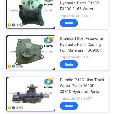
Hydraulic Parts E320B
E320C 3166 Water
Pump
negotiable MOQ:1 SET
ติดต่อ
Standard Size Excavator
Hydraulic Parts Casting
Iron Materials , ISO9001
Listed
negotiable MOQ:1 SET
ติดต่อ
Durable P11C Hino Truck
Water Pump 16100-
03810 Hydraulic Parts
OEM Service
negotiable MOQ:1 SET
ติดต่อ