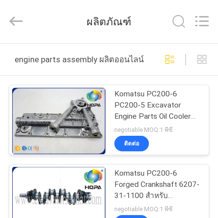
Silk
Road
Enterprise
ผลิตภัณฑ์
Management
Services
Co.,
Ltd..
All
บ้าน
Rights
engine parts assembly ผลิตออนไลน์
Reserved.
ผลิตภัณฑ์
Komatsu PC200-6
PC200-5 Excavator
Engine Parts Oil Cooler
เกี่ยว
Cover Assy 6207-61-
negotiable MOQ:1 พีซี
5210 สำหรับเครื่องยนต์
ติดต่อ
กับ
6D95
เรา
Komatsu PC200-6
Forged Crankshaft 6207-
31-1100 สำหรับ
ทัวร์
เครื่องยนต์ 6D95
negotiable MOQ:1 พีซี